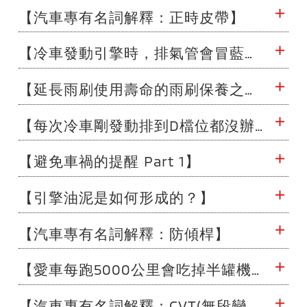
【汽車專有名詞解釋：正時皮帶】
【冷車發動引擎時，排氣管會冒藍白色的排煙，等熱車後就會停止，為什麼？】
【延長雨刷使用壽命的雨刷保養之道】
【每次冷車剛發動排到D檔位都沒辦法順利起步，要等熱個15秒才能起步，為什麼會這樣呢？】
【避免車禍的提醒 Part 1】
【引擎油泥是如何形成的？】
【汽車專有名詞解釋：防傾桿】
【愛車每跑5000公里會吃掉半罐機油，算不算是有吃機油的現象？】
【汽車專有名詞解釋：CVT(無段變速系統)】