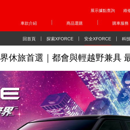
展示據點查詢
維
車款介紹
商品選購
購車服務
回首頁
探索XFORCE
安全XFORCE
科技
 跨界休旅首選｜都會與輕越野兼具 