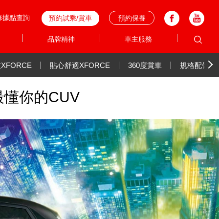
修據點查詢
預約試乘/賞車
預約保養
品牌精神
車主服務
XFORCE
貼心舒適XFORCE
360度賞車
規格配備表
最懂你的CUV