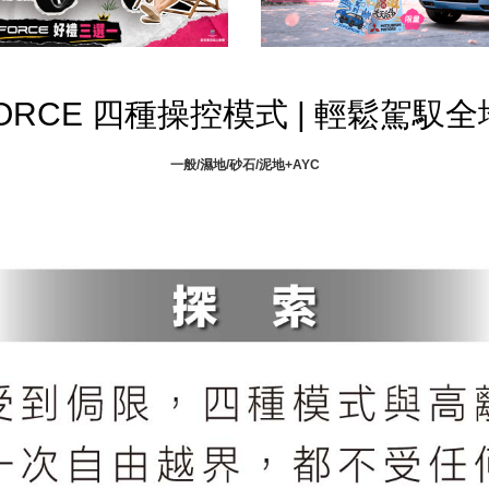
ORCE 四種操控模式 | 輕鬆駕馭
一般/濕地/砂石/泥地+AYC