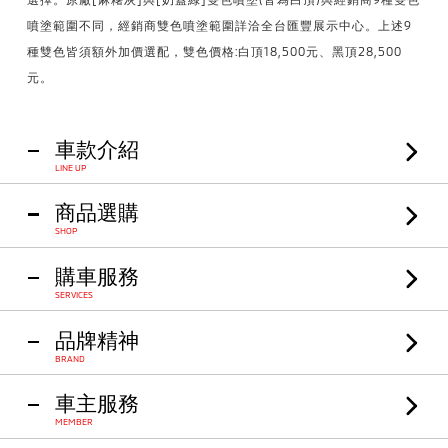
噴塗範圍不同，經銷商雙色噴塗範圍詳洽全台匯豐展示中心。上述9
種雙色皆須額外加價選配，雙色價格:白頂18,500元、黑頂28,500
元。
車款介紹
LINE UP
商品選購
SHOP
購車服務
SERVICES
品牌精神
BRAND
車主服務
MEMBER