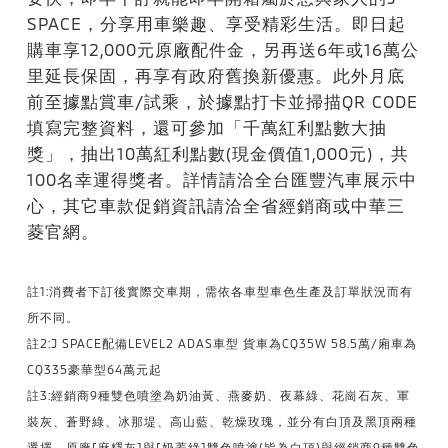
SPACE，分享用車樂趣、享受精彩生活。即日起
購車享12,000元原廠配件金，另再送6年或16萬公
里延長保固，再享有政府舊換新優惠。此外月底
前至據點賞車/試乘，於據點打卡並掃描QR CODE
填寫完整資料，還可參加「千萬紅利點數大抽
獎」，抽出10萬紅利點數(現金價值1,000元)，共
100名幸運得獎者。詳情請洽全台匯豐汽車展示中
心，其它車款促銷資訊請洽全省經銷商或中華三
菱官網。
註1:消費者下訂後實際交車期，需依各車型車色生產及訂單狀況而有
所不同。
註2:J SPACE配備LEVEL2 ADAS車型 貨車為CQ35W 58.5萬/廂車為
CQ335豪華型64萬元起
註3:經銷商9種雙色噴塗為奶油黃、燕麥奶、夜幕綠、花崗石灰、軍
裝灰、蒼野綠、冰那堤、高山藍、乾燥玫瑰，並分有白頂及黑頂兩種
選擇。原廠[麻糬灰]與[奶蓋綠]雙色噴塗(皆為白頂)與經銷商9種雙色