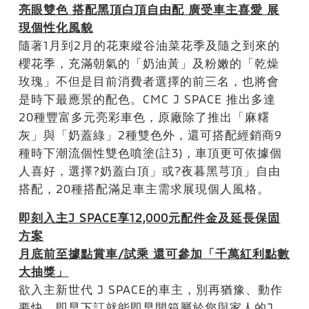
亮眼雙色 搭配黑頂白頂自由配 廣受車主喜愛 展
現個性化風貌
隨著1月到2月的花東縱谷油菜花季及隨之到來的
櫻花季，充滿朝氣的「奶油黃」及粉嫩的「乾燥
玫瑰」不但是目前消費者選擇的前三名，也將會
是時下最應景的配色。CMC J SPACE 推出多達
20種豐富多元亮彩車色，原廠除了推出「麻糬
灰」與「奶蓋綠」2種雙色外，還可搭配經銷商9
種時下潮流個性雙色噴塗(註3)，車頂更可依據個
人喜好，選擇?奶蓋白頂」或?夜暮黑芎頂」自由
搭配，20種搭配滿足車主需求展現個人風格。
即刻入主
J SPACE
享
12,000
元配件金及延長保固
方案
月底前至據點賞車
/
試乘
還可參加「千萬紅利點數
大抽獎」
欲入主新世代 J SPACE的車主，別再猶豫、動作
要快，即早下訂就能即早開箱屬於您與家人的J