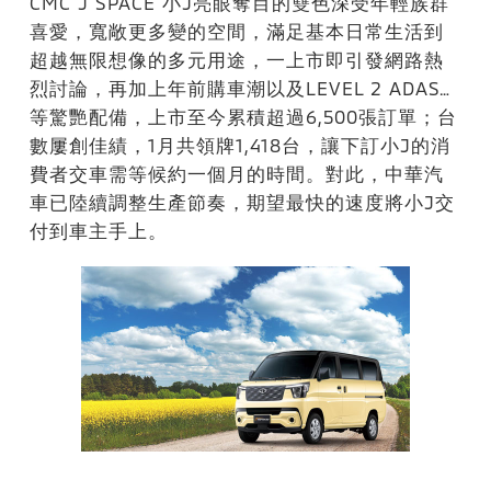
CMC J SPACE 小J亮眼奪目的雙色深受年輕族群
喜愛，寬敞更多變的空間，滿足基本日常生活到
超越無限想像的多元用途，一上市即引發網路熱
烈討論，再加上年前購車潮以及LEVEL 2 ADAS…
等驚艷配備，上市至今累積超過6,500張訂單；台
數屢創佳績，1月共領牌1,418台，讓下訂小J的消
費者交車需等候約一個月的時間。對此，中華汽
車已陸續調整生產節奏，期望最快的速度將小J交
付到車主手上。