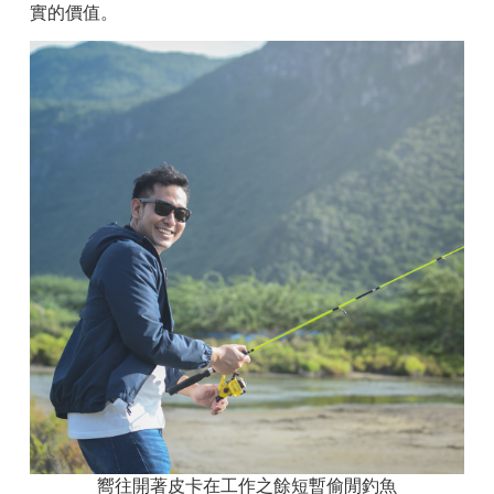
實的價值。
嚮往開著皮卡在工作之餘短暫偷閒釣魚