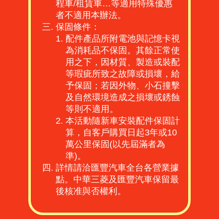
程車/租賃車…等適用特殊優惠
者不適用本辦法。
保固條件：
配件產品所附電池與記憶卡視
為消耗品不保固。其餘正常使
用之下，因材質、製造或裝配
等瑕疵所致之故障或損壞，給
予保固；若因外物、小石撞擊
及自然環境造成之損壞或銹蝕
等則不適用。
本活動隨新車安裝配件保固計
算，自客戶購買日起3年或10
萬公里保固(以先屆滿者為
準)。
詳情請洽匯豐汽車全台各營業據
點。中華三菱及匯豐汽車保留最
後核准與否權利。